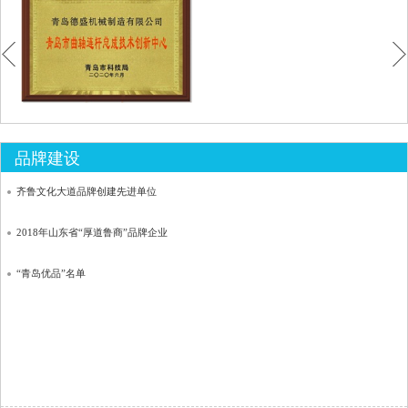
2021年青岛市“工业赋能”场景示范认定项目
山东省创新型企业
青岛智能制造行业产教融合共同体常务理事单位
山东省智能制造60家试点企业之一
青岛市技术中心
山东省知名品牌
中小企业专精特新产品证书
青岛市民营领军标杆企业
品牌建设
青岛市国家级制造业单项冠军储备库企业
青岛市首批20家中小企业隐形冠军
齐鲁文化大道品牌创建先进单位
青岛市技术创新示范企业
青岛市计量工作先进单位
2018年山东省“厚道鲁商”品牌企业
2024年度青岛市场景应用实验室
青岛市专精特新示范企业
“青岛优品”名单
青岛市科技进步奖三等奖
青岛市A级纳税信用等级单位
平度市科学技术进步奖
青岛市A级纳税信用等级单位
偏心夹具专利
青岛信息化建设示范企业