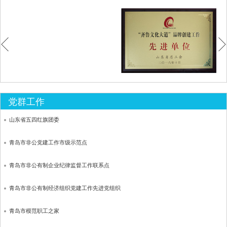
一种堵塞承压检测装置专利
青岛市信息化工作先进集体
一种多缸曲轴压装装置专利
青岛市最佳雇主单位
一种分体连杆的拆分工装专利
青岛市信息化科技工程示范企业
一种抛光机专利
青岛市劳动保障诚信企业
一种曲柄铣键槽工装专利
党群工作
青岛市互联网工业20家典型示范企业
一种油路通畅性检测装置专利
山东省五四红旗团委
青岛市安全生产先进集体
山东建筑大学大学生就业创业实训基地
青岛市非公党建工作市级示范点
青岛市劳关系和谐企业
青岛德盛机械制造企业学院
青岛市非公有制企业纪律监督工作联系点
青岛市安全生产A级企业
青岛市非公有制经济组织党建工作先进党组织
青岛市书香企业
青岛市模范职工之家
青岛市实施安全生产主体责任专项行动先进单位