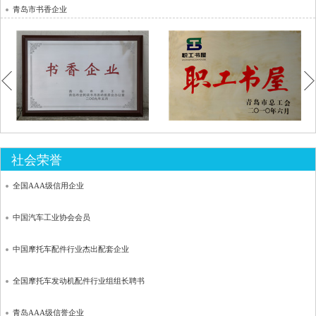
青岛市书香企业
青岛市安全生产标准化三级企业
青岛市职工书屋
青岛市劳动关系和谐企业
青岛市青年文明号
青岛市文明诚信私营企业
青岛市三八红旗集体
青岛市劳动保障诚信企业
青岛市工人先锋号
青岛市最佳雇主单位
社会荣誉
平度市创先争优先进基层党组织
青岛市企业管理奖
全国AAA级信用企业
平度市先进基层党组织
青岛市市长质量奖奖杯
中国汽车工业协会会员
平度市信得过基层工会
青岛市劳动保障诚信示范用人单位
中国摩托车配件行业杰出配套企业
平度市先进基层工会
青岛市创业就业工作先进单位
全国摩托车发动机配件行业组组长聘书
平度市红旗团委
青岛市劳动人事争议调解工作先进集体
青岛AAA级信誉企业