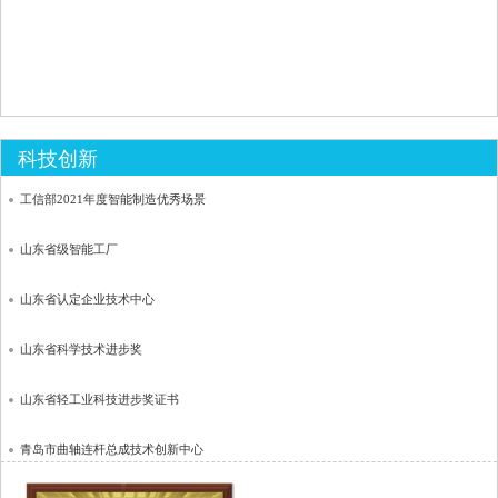
山东省先进中小企业
第一批“好品山东”品牌
山东省守合同重信用企业
科技创新
山东省文明诚信企业
工信部2021年度智能制造优秀场景
山东省管理创新优秀企业
山东省级智能工厂
山东省百强私营企业
山东省认定企业技术中心
山东省现场管理样板企业
山东省科学技术进步奖
山东省劳动合同制度实施示范企业
山东省轻工业科技进步奖证书
山东省质量奖
青岛市曲轴连杆总成技术创新中心
山东省最佳雇主企业