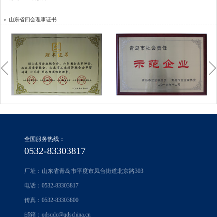
平度市“法企共建 助推经济“工程联系单位
青岛市现场管理样板企业
山东省四会理事证书
中华全国职工书屋
青岛市清洁生产企业
青岛市社会责任示范企业
2020年度平度市红旗团（工）委
青岛市应急示范单位
青岛市卓越成就奖
个体私营企业党建工作示范点
青岛市文明单位
青岛市企业家协会常务理事
平度市“三八”红旗手工作室
青岛市文明单位标兵
青岛市工商业联合会第十三届常委单位
平度市总工会工人先锋号
青岛市两化深度融合专家工作站
青岛贸促会副会长单位
全国服务热线：
2023年度青岛市质量标杆
0532-83303817
青岛市民营企业协会常务理事
平度市诚信纳说十佳民营企业
厂址：山东省青岛市平度市凤台街道北京路303
青岛私营个体经济协会副会长
电话：0532-83303817
平度市十强民营企业
青岛市十四届人大三次会议优秀代表建议
传真：0532-83303800
2020年度平度市全员创新企业
邮箱：qdsqdc@qdschina.cn
青岛市十四届人大常委会先进市人大代表小组