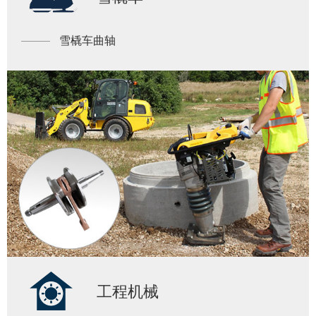
雪橇车曲轴
工程机械