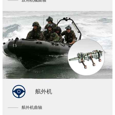
农用机械曲轴
舷外机
舷外机曲轴