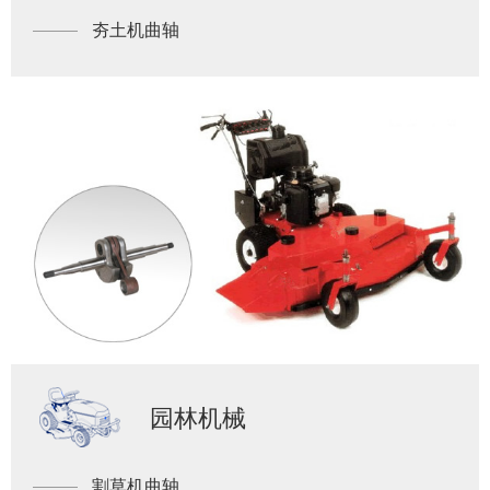
夯土机曲轴
园林机械
割草机曲轴