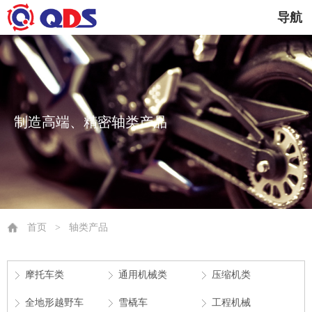
导航
制造高端、精密轴类产品
首页
>
轴类产品
摩托车类
通用机械类
压缩机类
全地形越野车
雪橇车
工程机械