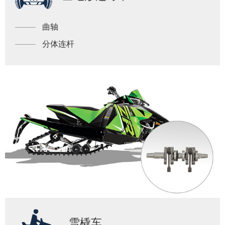
曲轴
分体连杆
雪橇车